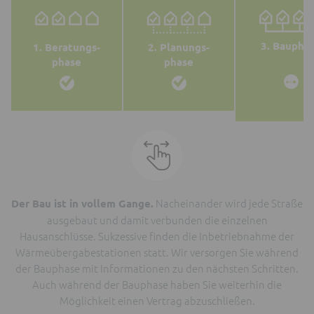
3. Baupha
1. Beratungs-
2. Planungs-
phase
phase
Nacheinander wird jede Straße
Der Bau ist in vollem Gange.
ausgebaut und damit verbunden die einzelnen
Hausanschlüsse. Sukzessive finden die Inbetriebnahme der
Wärmeübergabestationen statt. Wir versorgen Sie während
der Bauphase mit Informationen zu den nächsten Schritten.
Auch während der Bauphase haben Sie weiterhin die
Möglichkeit einen Vertrag abzuschließen.