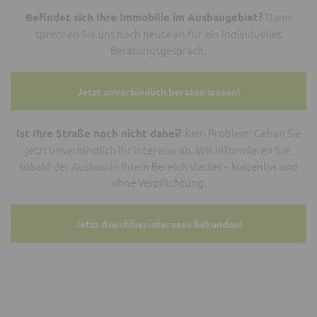
Dann
Befindet sich Ihre Immobilie im Ausbaugebiet?
sprechen Sie uns noch heute an für ein individuelles
Beratungsgespräch.
Jetzt unverbindlich beraten lassen!
Kein Problem: Geben Sie
Ist Ihre Straße noch nicht dabei?
jetzt unverbindlich Ihr Interesse ab. Wir informieren Sie,
sobald der Ausbau in Ihrem Bereich startet – kostenlos und
ohne Verpflichtung.
Jetzt Anschlussinteresse bekunden!