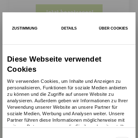
Jetzt beantragen!
ZUSTIMMUNG
DETAILS
ÜBER COOKIES
*Der Umstieg auf ein klimafreundliches
Wärmenetz wird seit 2024 durch die neue
Diese Webseite verwendet
Bundesförderung für effiziente Gebäude
Cookies
(BEG) mit bis zu 80 % gefördert (Förderung
der einmaligen Anschlusskosten bei
Wir verwenden Cookies, um Inhalte und Anzeigen zu
Vollanschluss).
Mehr Infos zur Förderung
personalisieren, Funktionen für soziale Medien anbieten
zu können und die Zugriffe auf unsere Website zu
analysieren. Außerdem geben wir Informationen zu Ihrer
Verwendung unserer Website an unsere Partner für
soziale Medien, Werbung und Analysen weiter. Unsere
Partner führen diese Informationen möglicherweise mit
weiteren Daten zusammen, die Sie ihnen bereitgestellt
haben oder die sie im Rahmen Ihrer Nutzung der Dienste
Einwilligungsauswahl